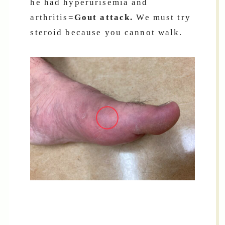
he had hyperurisemia and
arthritis=
Gout attack.
We must try
steroid because you cannot walk.